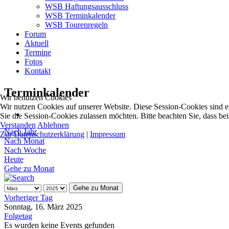
WSB Haftungsausschluss
WSB Terminkalender
WSB Tourenregeln
Forum
Aktuell
Termine
Fotos
Kontakt
Terminkalender
Wir benutzen Cookies
Wir nutzen Cookies auf unserer Website. Diese Session-Cookies sind ess
Sie die Session-Cookies zulassen möchten. Bitte beachten Sie, dass be
Verstanden
Ablehnen
Nach Jahr
Zur Datenschutzerklärung
|
Impressum
Nach Monat
Nach Woche
Heute
Gehe zu Monat
Gehe zu Monat
Vorheriger Tag
Sonntag, 16. März 2025
Folgetag
Es wurden keine Events gefunden