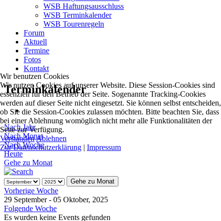
WSB Haftungsausschluss
WSB Terminkalender
WSB Tourenregeln
Forum
Aktuell
Termine
Fotos
Kontakt
Wir benutzen Cookies
Wir nutzen Cookies auf unserer Website. Diese Session-Cookies sind
Terminkalender
essenziell für den Betrieb der Seite. Sogenannte Tracking-Cookies
werden auf dieser Seite nicht eingesetzt. Sie können selbst entscheiden,
ob Sie die Session-Cookies zulassen möchten. Bitte beachten Sie, dass
bei einer Ablehnung womöglich nicht mehr alle Funktionalitäten der
Nach Jahr
Seite zur Verfügung.
Nach Monat
Verstanden
Ablehnen
Nach Woche
Zur Datenschutzerklärung
|
Impressum
Heute
Gehe zu Monat
Gehe zu Monat
Vorherige Woche
29 September - 05 Oktober, 2025
Folgende Woche
Es wurden keine Events gefunden